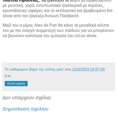
πλατεία Λιβαδειάς,
θα ξεκινήσει το π
άρτι μεταμφιεσμένων
με μουσική, χορό, εντυπωσιακά ζογκλερικά με κορύνες,
κρυστάλλινες σφαίρες και το εκπληκτικό και βραβευμένο
fire
show
από τον ζογκλέρ Αντώνη Πασβαντή
Μαζί του ο μίμος
Alex
de
Pari
θα κάνει τα μοναδικά κόλπα
του με την ενεργό συμμετοχή των παιδιών για να μπορέσουν
να βιώσουν καλύτερα την εμπειρία του
circus
show
.
Το καθημερινό βήμα της πόλης μας!
στις
2/23/2023 10:57:00
π.μ.
Κοινή χρήση
Δεν υπάρχουν σχόλια:
Δημοσίευση σχολίου