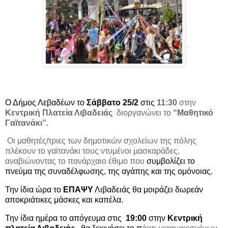
Ο Δήμος Λεβαδέων το
Σάββατο 25/2
στις
11:30
στην
Κεντρική Πλατεία Λιβαδειάς
διοργανώνει
το
“Μαθητικό
Γαϊτανάκι”.
Οι μ
αθητές/τριες των δημοτικών σχολείων της πόλης
πλέκουν το γαϊτανάκι τους ντυμένοι μασκαράδες,
αναβιώνοντας το πανάρχαιο έθιμο που
συμβολίζει το
πνεύμα της συναδέλφωσης, της αγάπης και της ομόνοιας.
Την ίδια ώρα το
ΕΠΑΨΥ
Λιβαδειάς θα μοιράζει δωρεάν
αποκριάτικες μάσκες και καπέλα.
Την ίδια ημέρα το απόγευμα στις
19:00
στην
Κεντρική